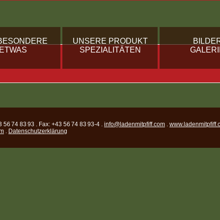
BESONDERE
UNSERE PRODUKT
BILDE
ETWAS
SPEZIALITÄTEN
GALERI
3 56 74 83 93 . Fax: +43 56 74 83 93-4 .
info@ladenmitpfiff.com
.
www.ladenmitpfiff
um
.
Datenschutzerklärung